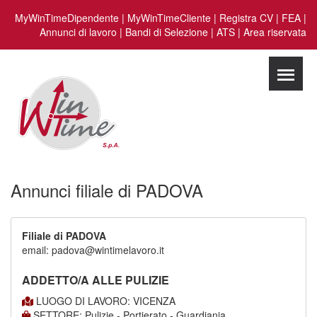
MyWinTimeDipendente
|
MyWinTimeCliente
|
Registra CV
|
FEA
|
Annunci di lavoro
|
Bandi di Selezione
|
ATS
|
Area riservata
Annunci filiale di PADOVA
Filiale di PADOVA
email: padova@wintimelavoro.it
ADDETTO/A ALLE PULIZIE
LUOGO DI LAVORO: VICENZA
SETTORE: Pulizie - Portierato - Guardiania