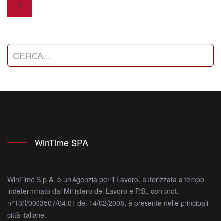
1
WinTime SPA
WinTime S.p.A. è un’Agenzia per il Lavoro, autorizzata a tempo
indeterminato dal Ministero del Lavoro e P.S., con prot.
n°13/I/0003507/04.01 del 14/02/2008, è presente nelle principali
città italiane.